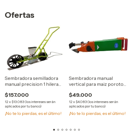
Ofertas
Sembradora semilladora
Sembradora manual
manual precision 1 hilera
vertical para maiz porotos
verduras hortalizas
trigos CHUBI
$157.000
$49.000
plantadora semillas finas
pequeñas
12
x
$13.083 (los intereses serán
12
x
$4.083 (los intereses serán
aplicados por tu banco)
aplicados por tu banco)
¡No te lo pierdas, es el último!
¡No te lo pierdas, es el último!