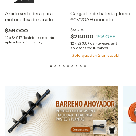
Arado vertedera para
Cargador de batería plomo
motocultivador arado
60V20AH conector
Lateral volteador
IEC320 repuesto para
$59.000
$33.000
triciclo de carga moto
$28.000
15
% OFF
scooter eléctrico
12
x
$4.917 (los intereses serán
aplicados por tu banco)
12
x
$2.333 (los intereses serán
aplicados por tu banco)
¡Solo quedan
2
en stock!