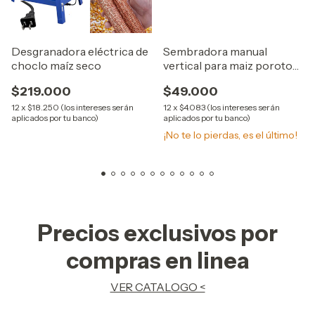
Desgranadora eléctrica de
Sembradora manual
choclo maíz seco
vertical para maiz porotos
trigos CHUBI
$219.000
$49.000
12
x
$18.250 (los intereses serán
12
x
$4.083 (los intereses serán
aplicados por tu banco)
aplicados por tu banco)
¡No te lo pierdas, es el último!
Precios exclusivos por
compras en linea
VER CATALOGO <